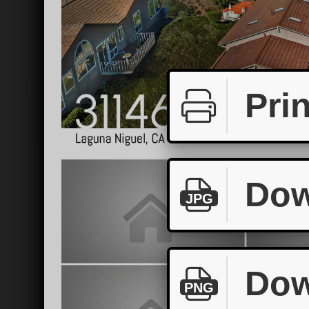
Prin
Dow
JPG
Dow
PNG